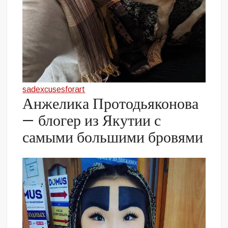
sadexcusesforart
Анжелика Протодьяконова
— блогер из Якутии с
самыми большими бровями