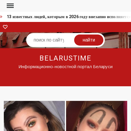
Перейти
к
13 известных людей, которым в 2026 году внезапно исполняется
содержимому
ВКонтакте
Поиск
BELARUSTIME
Информационно-новостной портал Беларуси