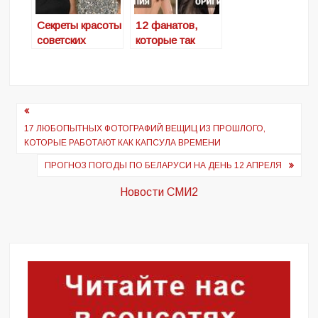
Секреты красоты
12 фанатов,
советских
которые так
легенд за 70,
сильно
которые отлично
полюбили своих
выглядят
кумиров, что
стали их
Навигация
копиями с
по
17 ЛЮБОПЫТНЫХ ФОТОГРАФИЙ ВЕЩИЦ ИЗ ПРОШЛОГО,
помощью
КОТОРЫЕ РАБОТАЮТ КАК КАПСУЛА ВРЕМЕНИ
пластической
записям
хирургии
ПРОГНОЗ ПОГОДЫ ПО БЕЛАРУСИ НА ДЕНЬ 12 АПРЕЛЯ
Новости СМИ2