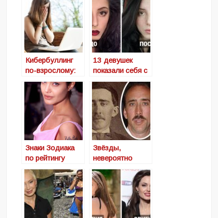
Кибербуллинг
13 девушек
по-взрослому:
показали себя с
трагическая
макияжем и без,
история Меган
продемонстриро
Майер
вав, что отлично
выглядеть
можно в обоих
случаях
Знаки Зодиака
Звёзды,
по рейтингу
невероятно
привлекательнос
похожие на
ти
исторических
личностей