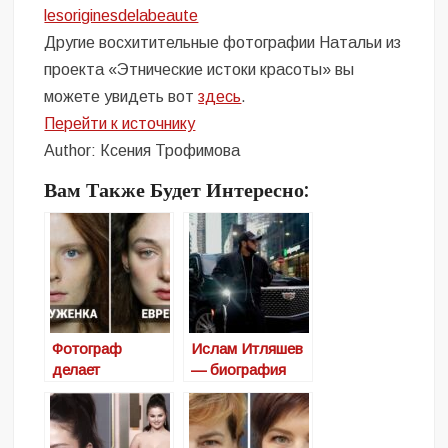
lesoriginesdelabeaute
Другие восхитительные фотографии Натальи из
проекта «Этнические истоки красоты» вы
можете увидеть вот
здесь
.
Перейти к источнику
Author: Ксения Трофимова
Вам Также Будет Интересно:
Фотограф
Ислам Итляшев
делает
— биография
потрясающие
исполнителя
женские
хита «Ай яй яй»
портреты,