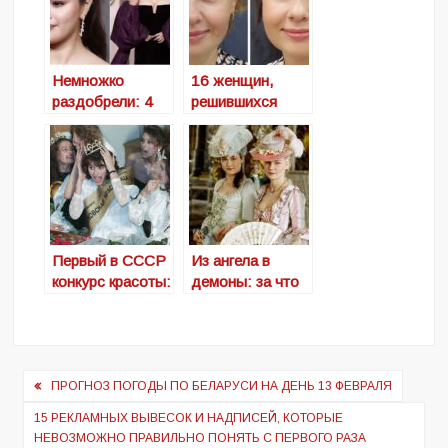
которые
представляют
уникальную
красоту всех
Немножко
16 женщин,
этносов мира
раздобрели: 4
решившихся
мировые дивы
поучаствовать в
набравшие вес и
проекте «Слепое
растерявшие
преображение»,
былую красоту
который
превратил их в
новых людей
Первый в СССР
Из ангела в
конкурс красоты:
демоны: за что
много шума и
на самом деле
милицейское
казнили Марию-
оцепление у
Антуанетту
Лужников
Навигация
ПРОГНОЗ ПОГОДЫ ПО БЕЛАРУСИ НА ДЕНЬ 13 ФЕВРАЛЯ
по
15 РЕКЛАМНЫХ ВЫВЕСОК И НАДПИСЕЙ, КОТОРЫЕ
НЕВОЗМОЖНО ПРАВИЛЬНО ПОНЯТЬ С ПЕРВОГО РАЗА