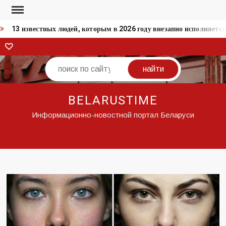
Перейти
к
13 известных людей, которым в 2026 году внезапно исполняется
содержимому
ВКонтакте
Поиск
BELARUSTIME
Информационно-новостной портал Беларуси