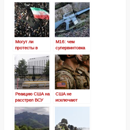
Могут ли
М16: чем
протесты в
супервинтовка
Иране привести к
США уступает
политическим
классическому
изменениям в
автомату
стране?
Калашникова
Реакцию США на
США не
расстрел ВСУ
исключают
российских
отправку на
военнопленных
Украину спецназ
осудило
для охраны
Посольство
посольства