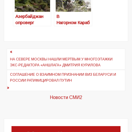
России
Азербайджан
В
опроверг
Нагорном Караб
сообщения о
ахе опять
выводе войск из
горячо: объявле
села Фурух в
на экстренная
Карабахе
мобилизация
Навигация
по
НА СЕВЕРЕ МОСКВЫ НАШЛИ МЕРТВЫМ У МНОГОЭТАЖКИ
ЭКС-РЕДАКТОРА «АНШЛАГА» ДМИТРИЯ КУРИЛОВА
записям
СОГЛАШЕНИЕ О ВЗАИМНОМ ПРИЗНАНИИ ВИЗ БЕЛАРУСИ И
РОССИИ РАТИФИЦИРОВАЛ ПУТИН
Новости СМИ2