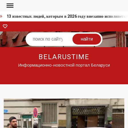
Перейти
к
13 известных людей, которым в 2026 году внезапно исполняется
содержимому
ВКонтакте
Поиск
BELARUSTIME
Информационно-новостной портал Беларуси