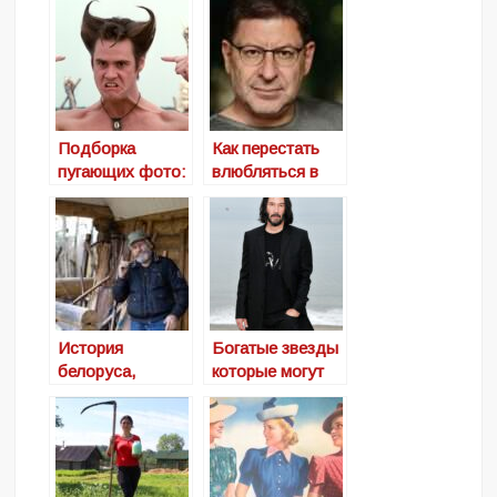
Подборка
Как перестать
пугающих фото:
влюбляться в
причёски
негодяев:
иностранцев,
инструкция
которые нас
Михаила
шокируют
Лабковского
История
Богатые звезды
белоруса,
которые могут
который на
себе позволить
«Аисте» доехал
всё, но живут
до
скромно
Владивостока