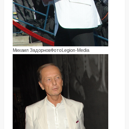
Михаил ЗадорновФотоLegion-Media