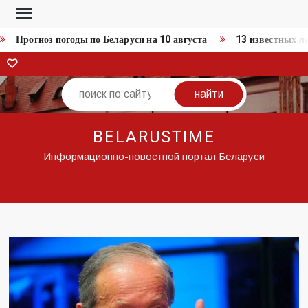
Перейти
к
Прогноз погоды по Беларуси на 10 августа
13 известных л
содержимому
ВКонтакте
Поиск
BELARUSTIME
Информационно-новостной портал Беларуси