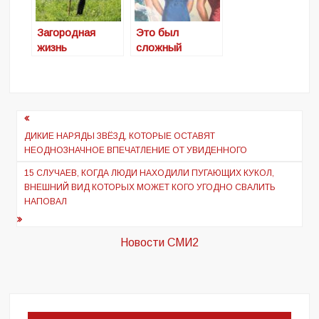
Загородная
Это был
жизнь
сложный
становится
период. Какой
«модной»: 9
была мода
признаков, что
после войны
переезд в
Навигация
деревню лучше
по
ДИКИЕ НАРЯДЫ ЗВЁЗД, КОТОРЫЕ ОСТАВЯТ
отложить
НЕОДНОЗНАЧНОЕ ВПЕЧАТЛЕНИЕ ОТ УВИДЕННОГО
записям
15 СЛУЧАЕВ, КОГДА ЛЮДИ НАХОДИЛИ ПУГАЮЩИХ КУКОЛ,
ВНЕШНИЙ ВИД КОТОРЫХ МОЖЕТ КОГО УГОДНО СВАЛИТЬ
НАПОВАЛ
Новости СМИ2