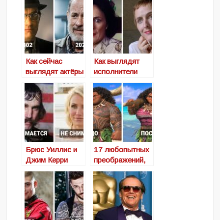
Как сейчас
Как выглядят
выглядят актёры
исполнители
и актрисы,
второплановых
исполнившие
ролей из
роли в фильмах,
знаменитых
которым в этом
франшиз в
году
других фильмах,
исполняется 20
где их мало кто
лет
видел
Брюс Уиллис и
17 любопытных
Джим Керри
преображений,
объявили о
демонстрирующ
завершении
их, как
карьеры. Кто
выглядели бы
ещё из топовых
диснеевские
актёров
герои, будь они