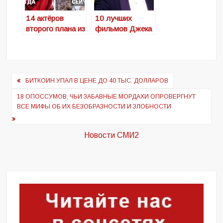
незаметно
другого пола
пропал с
14 актёров
10 лучших
экранов
второго плана из
фильмов Джека
«Гарри
Николсона, чья
Поттера»,
игра идеально
которые
сочетает
изменились так,
сумасшествие и
Навигация
что это
гениальность
БИТКОИН УПАЛ В ЦЕНЕ ДО 40 ТЫС. ДОЛЛАРОВ
по
невозможно не
18 ОПОССУМОВ, ЧЬИ ЗАБАВНЫЕ МОРДАХИ ОПРОВЕРГНУТ
заметить
записям
ВСЕ МИФЫ ОБ ИХ БЕЗОБРАЗНОСТИ И ЗЛОБНОСТИ
Новости СМИ2