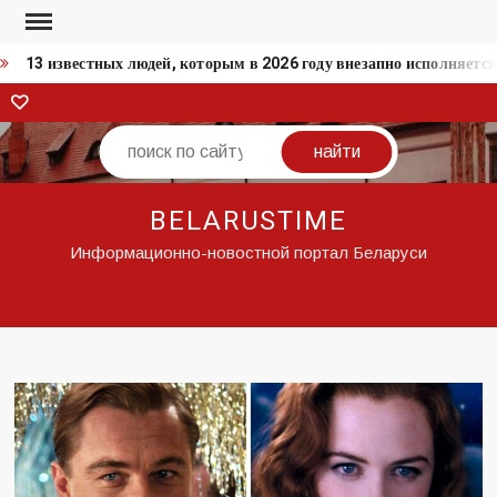
Перейти
к
13 известных людей, которым в 2026 году внезапно исполняется
содержимому
ВКонтакте
Поиск
BELARUSTIME
Информационно-новостной портал Беларуси