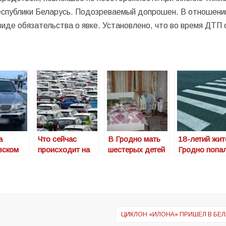
Республики Беларусь. Подозреваемый допрошен. В отношени
виде обязательства о явке. Установлено, что во время ДТП 
а
Что сейчас
В Гродно мать
18-летий жит
вском
происходит на
шестерых детей
Гродно попа
рынке авто?
зарезала мужа
под колеса
ала
грузовика
ная
а
ЦИКЛОН «ИЛОНА» ПРИШЕЛ В БЕ