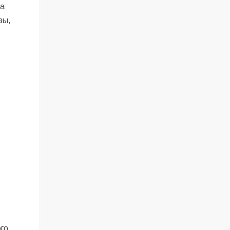
на
зы,
о
го