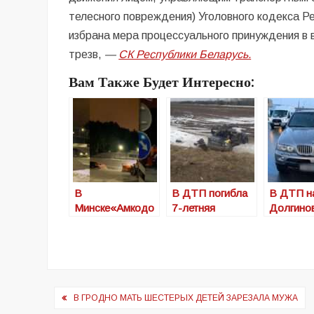
телесного повреждения) Уголовного кодекса 
избрана мера процессуального принуждения в 
трезв,
—
СК Республики Беларусь.
Вам Также Будет Интересно:
В
В ДТП погибла
В ДТП н
Минске«Амкодо
7-летняя
Долгино
р» таранил
девочка и ее
тракте
легковушки
бабушка
пострад
(видео)
беремен
женщин
Навигация
В ГРОДНО МАТЬ ШЕСТЕРЫХ ДЕТЕЙ ЗАРЕЗАЛА МУЖА