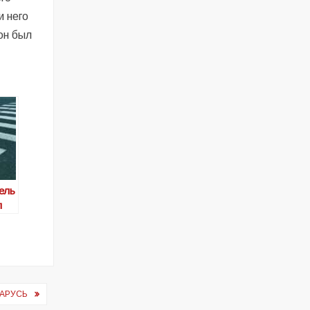
и него
он был
ель
л
ЛАРУСЬ