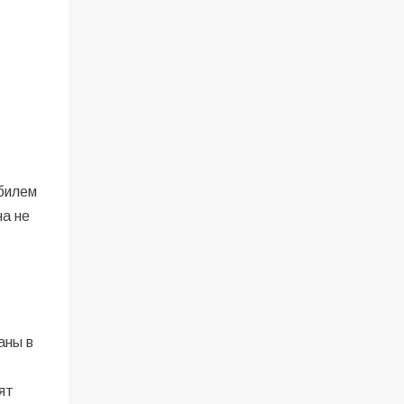
обилем
на не
аны в
ят