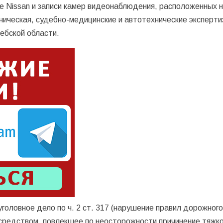
е Nissan и записи камер видеонаблюдения, расположенных 
ическая, судебно-медицинские и автотехнические эксперти
ебской области.
головное дело по ч. 2 ст. 317 (нарушение правил дорожног
редством, повлекшее по неосторожности причинение тяжко